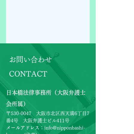
​お問い合わせ
CONTACT
​日本橋法律事務所（大阪弁護士
会所属）
〒530-0047 大阪市北区西天満6丁目7
番4号 大阪弁護士ビル411号
メールアドレス
：
info@nipponbashi-