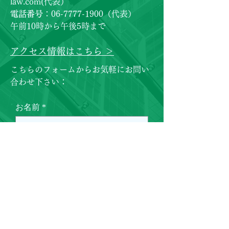
law.com
(代表）
電話番号
：06-7777-1900（代表）
​午前10時から午後5時まで
アクセス情報はこちら ＞
こちらのフォームからお気軽にお問い
合わせ下さい：
お名前
メールアドレス
題名
メッセージ